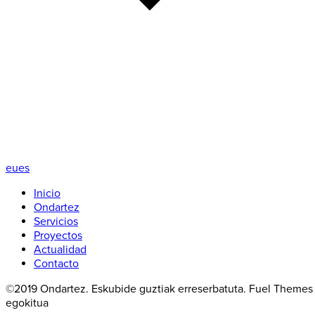
eu
es
Inicio
Ondartez
Servicios
Proyectos
Actualidad
Contacto
©2019 Ondartez. Eskubide guztiak erreserbatuta. Fuel Themes b
egokitua