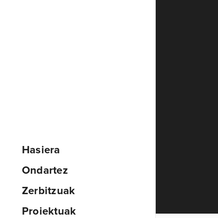
Hasiera
Ondartez
Zerbitzuak
Proiektuak