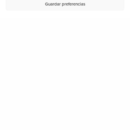
Guardar preferencias
NON GAUDE
Segundo Izpizua Kalea, 28
20001 Donostia
info@ondartez.es
LEGEA
Lege-oharra
Pribatutasun-politika
Cookien politika