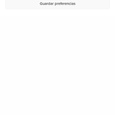
Guardar preferencias
DONDE ESTAMOS
Segundo Izpizua Kalea, 28
20001 San Sebastián
info@ondartez.es
LEGAL
Aviso legal
Política de privacidad
Política de cookies