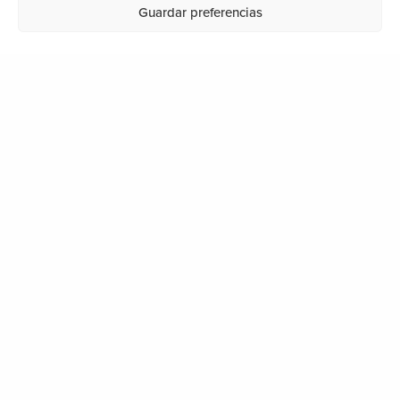
Guardar preferencias
DONDE ESTAMOS
Segundo Izpizua Kalea, 28
20001 San Sebastián
info@ondartez.es
LEGAL
Aviso legal
Política de privacidad
Política de cookies